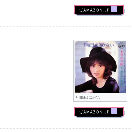
🛒AMAZON.jp
月曜日は泣かない
🛒AMAZON.jp