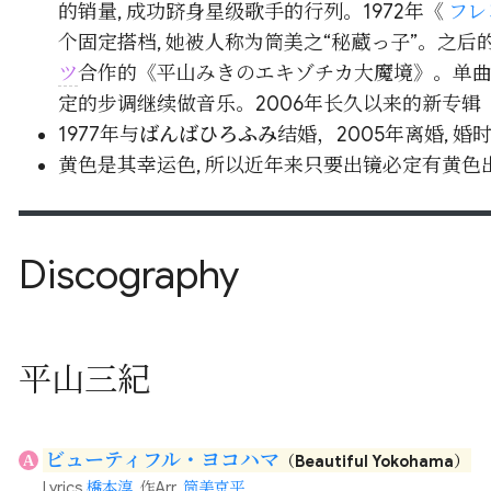
的销量, 成功跻身星级歌手的行列。1972年《
フレ
个固定搭档, 她被人称为筒美之“秘蔵っ子”。之后
ツ
合作的《平山みきのエキゾチカ大魔境》。单曲方
定的步调继续做音乐。2006年长久以来的新专辑《This i
1977年与
ばんばひろふみ
结婚，2005年离婚, 婚
黄色是其幸运色, 所以近年来只要出镜必定有黄色
Discography
平山三紀
ビューティフル・ヨコハマ
A
（Beautiful Yokohama）
Lyrics
橋本淳
, 作Arr.
筒美京平