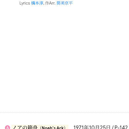
Lyrics
橋本淳
, 作Arr.
筒美京平
ノアの箱舟
1971年10月25日 / P-142
A
（Noah's Ark）