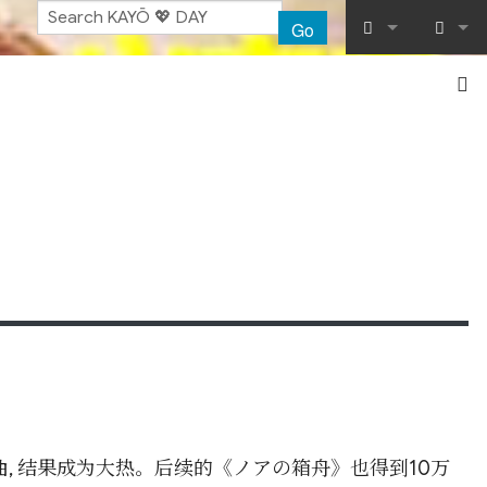
Go
What links her
Log in
Related chang
Special pages
Printable vers
Permanent lin
Page informat
Recent chang
Help
曲, 结果成为大热。后续的《ノアの箱舟》也得到10万