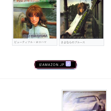
ビューティフル・ヨコハマ
さよならのブルース
🛒AMAZON.jp