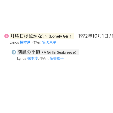
月曜日は泣かない
1972年10月1日 / 
A
（Lonely Girl）
Lyrics
橋本淳
, 作Arr.
筒美京平
潮風の季節
B
（A Girl In Seabreeze）
Lyrics
橋本淳
, 作Arr.
筒美京平