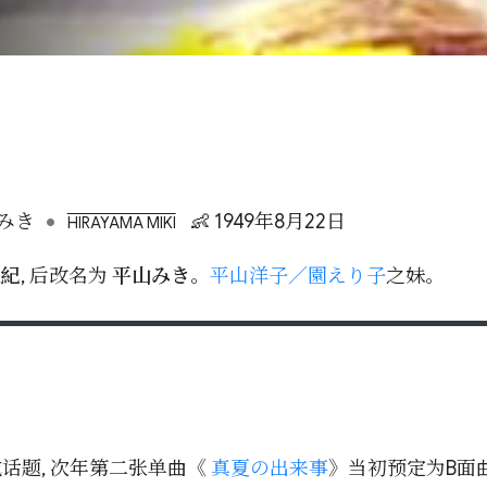
•
みき
👶 1949年8月22日
HIRAYAMA MIKI
三紀
, 后改名为
平山みき
。
平山洋子／園えり子
之妹。
话题, 次年第二张单曲《
真夏の出来事
》当初预定为B面