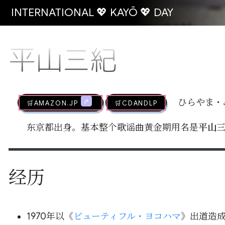
INTERNATIONAL 💖 KAYŌ 💖 DAY
平山三紀
🛒AMAZON.jp
🛒CDandLP
ひらやま・
东京都出身。基本整个歌谣曲黄金期用名是
平山
经历
1970年以《
ビューティフル・ヨコハマ
》出道造成