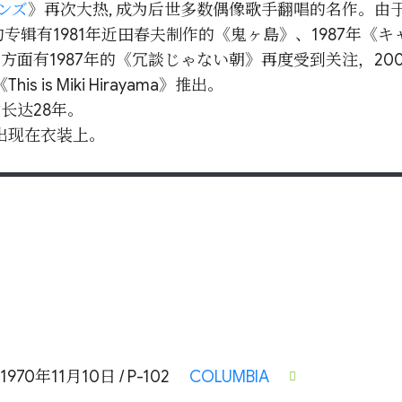
ンズ
》再次大热, 成为后世多数偶像歌手翻唱的名作。由于初
的专辑有1981年近田春夫制作的《鬼ヶ島》、1987年《キ
面有1987年的《冗談じゃない朝》再度受到关注，20
s Miki Hirayama》推出。
时长达28年。
出现在衣装上。
1970年11月10日 / P-102
COLUMBIA