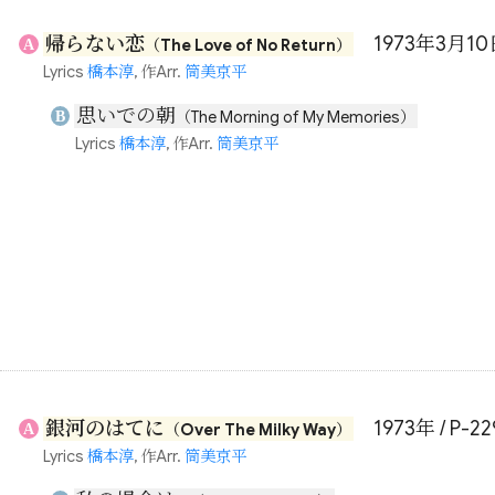
帰らない恋
1973年3月10
A
（The Love of No Return）
Lyrics
橋本淳
, 作Arr.
筒美京平
思いでの朝
B
（The Morning of My Memories）
Lyrics
橋本淳
, 作Arr.
筒美京平
銀河のはてに
1973年 / P-22
A
（Over The Milky Way）
Lyrics
橋本淳
, 作Arr.
筒美京平