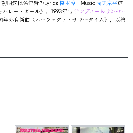
期这批名作皆为Lyrics
橋本淳
＋Music
筒美京平
这
ャバレー・ガール》、1993年与
サンディー＆サンセッ
01年亦有新曲《パーフェクト・サマータイム》，以稳