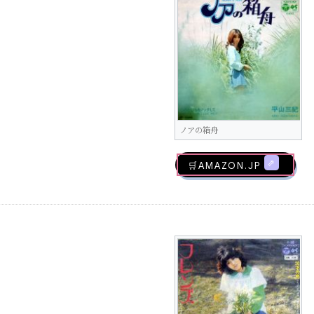
ノアの箱舟
🛒AMAZON.jp