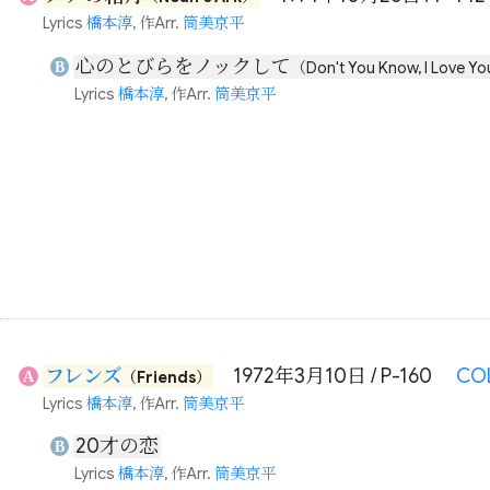
Lyrics
橋本淳
, 作Arr.
筒美京平
心のとびらをノックして
B
（Don't You Know, I Love Y
Lyrics
橋本淳
, 作Arr.
筒美京平
フレンズ
1972年3月10日 / P-160
CO
A
（Friends）
Lyrics
橋本淳
, 作Arr.
筒美京平
20才の恋
B
Lyrics
橋本淳
, 作Arr.
筒美京平