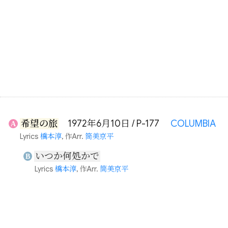
希望の旅
1972年6月10日 / P-177
COLUMBIA
A
Lyrics
橋本淳
, 作Arr.
筒美京平
いつか何処かで
B
Lyrics
橋本淳
, 作Arr.
筒美京平