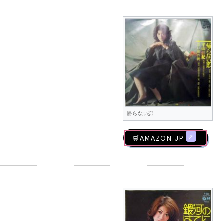
帰らない恋
🛒AMAZON.jp