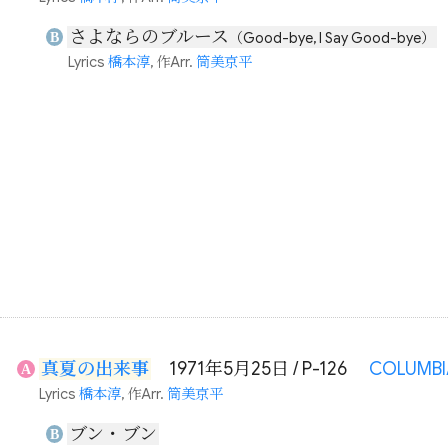
さよならのブルース
B
（Good-bye, I Say Good-bye）
Lyrics
橋本淳
, 作Arr.
筒美京平
真夏の出来事
1971年5月25日 / P-126
COLUMBI
A
Lyrics
橋本淳
, 作Arr.
筒美京平
ブン・ブン
B