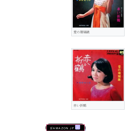
愛の珊瑚礁
赤い折鶴
🛒AMAZON.jp