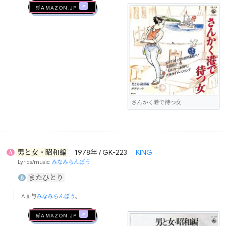
🛒AMAZON.jp
さんかく港で待つ女
男と女・昭和編
1978年 / GK-223
KING
A
Lyrics/music
みなみらんぼう
またひとり
B
A面与
みなみらんぼう
。
🛒AMAZON.jp