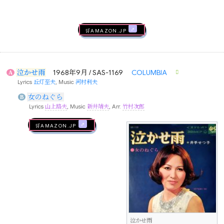
🛒AMAZON.jp
泣かせ雨
1968年9月 / SAS-1169
COLUMBIA
A
Lyrics
丘灯至夫
, Music
河村利夫
女のねぐら
B
Lyrics
山上路夫
, Music
新井靖夫
, Arr.
竹村次郎
🛒AMAZON.jp
泣かせ雨