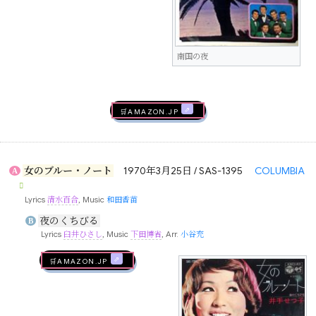
南国の夜
🛒AMAZON.jp
女のブルー・ノート
1970年3月25日 / SAS-1395
COLUMBIA
A
Lyrics
清水百合
, Music
和田香苗
夜のくちびる
B
Lyrics
臼井ひさし
, Music
下田博省
, Arr.
小谷充
🛒AMAZON.jp