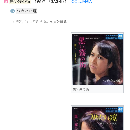
黒い霧の街
1967年 / SAS-871
COLUMBIA
A
つめたい鏡
B
为初版，“ミス平凡”名义。50万张销量。
黒い霧の街