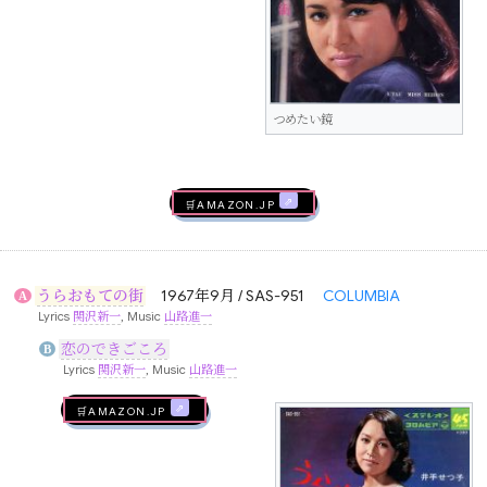
つめたい鏡
🛒AMAZON.jp
うらおもての街
1967年9月 / SAS-951
COLUMBIA
A
Lyrics
関沢新一
, Music
山路進一
恋のできごころ
B
Lyrics
関沢新一
, Music
山路進一
🛒AMAZON.jp