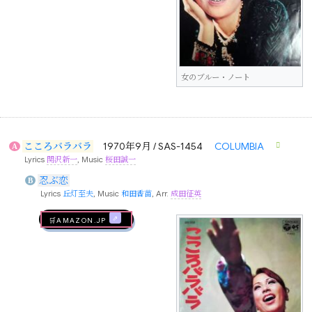
女のブルー・ノート
こころバラバラ
1970年9月 / SAS-1454
COLUMBIA
A
Lyrics
関沢新一
, Music
桜田誠一
忍ぶ恋
B
Lyrics
丘灯至夫
, Music
和田香苗
, Arr.
成田征英
🛒AMAZON.jp