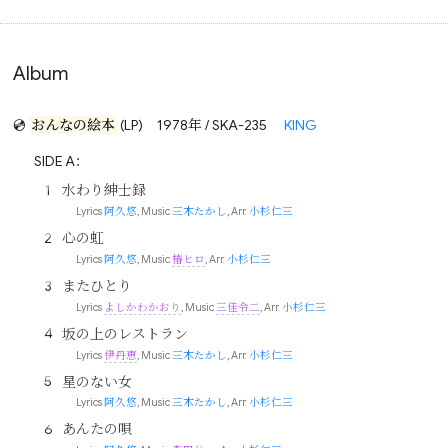
Album
💿
おんなの絵本
(LP)
1978年 / SKA-235
KING
SIDE A：
水わり紳士録
Lyrics
阿久悠
, Music
三木たかし
, Arr.
小杉仁三
心の虹
Lyrics
阿久悠
, Music
椿ヒロ
, Arr.
小杉仁三
またひとり
Lyrics
よしかわかおり
, Music
三佳令二
, Arr.
小杉仁三
坂の上のレストラン
Lyrics
伊丹恵
, Music
三木たかし
, Arr.
小杉仁三
星のない女
Lyrics
阿久悠
, Music
三木たかし
, Arr.
小杉仁三
あんたの唄