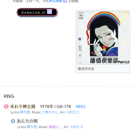
封面画：
上村一夫
。为其
同名漫画
主题曲。
🛒AMAZON.jp
離婚倶楽部
KING
水わり紳士録
1978年 / GK-178
KING
A
Lyrics
阿久悠
, Music
三木たかし
, Arr.
小杉仁三
あんたの唄
B
Lyrics
阿久悠
, Music
森田公一
, Arr.
小杉仁三