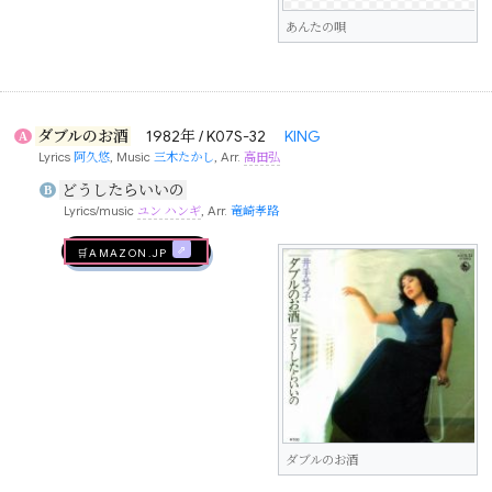
あんたの唄
ダブルのお酒
1982年 / K07S-32
KING
A
Lyrics
阿久悠
, Music
三木たかし
, Arr.
高田弘
どうしたらいいの
B
Lyrics/music
ユン ハンギ
, Arr.
竜崎孝路
🛒AMAZON.jp
ダブルのお酒