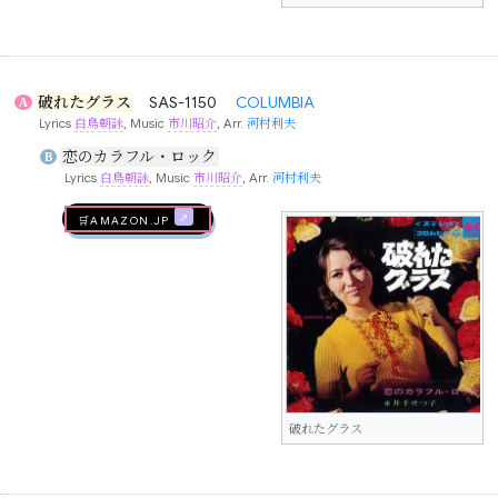
破れたグラス
SAS-1150
COLUMBIA
A
Lyrics
白鳥朝詠
, Music
市川昭介
, Arr.
河村利夫
恋のカラフル・ロック
B
Lyrics
白鳥朝詠
, Music
市川昭介
, Arr.
河村利夫
🛒AMAZON.jp
破れたグラス