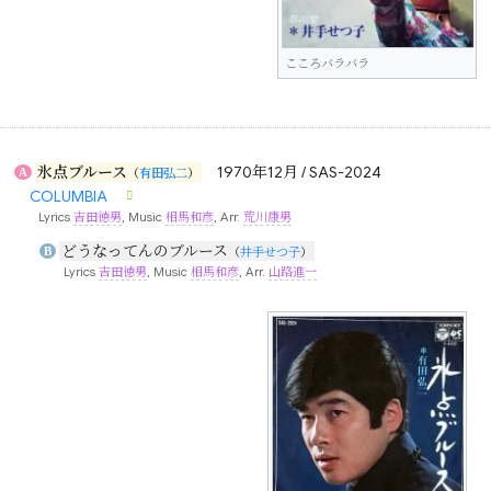
こころバラバラ
氷点ブルース
1970年12月 / SAS-2024
A
（
有田弘二
）
COLUMBIA
Lyrics
吉田徳男
, Music
相馬和彦
, Arr.
荒川康男
どうなってんのブルース
B
（
井手せつ子
）
Lyrics
吉田徳男
, Music
相馬和彦
, Arr.
山路進一