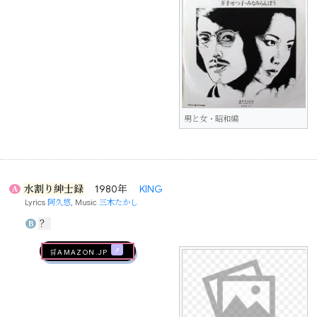
男と女・昭和編
水割り紳士録
1980年
KING
A
Lyrics
阿久悠
, Music
三木たかし
？
B
🛒AMAZON.jp