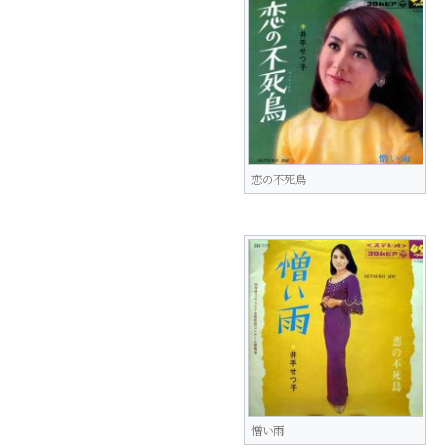
恋の不死鳥
憎い雨