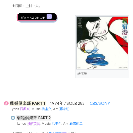
封面画：
上村一夫
。
🛒AMAZON.jp
新宿港
離婚倶楽部 PART 1
1974年 / SOLB 283
CBS/SONY
A
Lyrics
西沢爽
, Music
浜圭介
, Arr.
藤家虹二
離婚倶楽部 PART 2
B
Lyrics
岡崎英生
, Music
浜圭介
, Arr.
藤家虹二