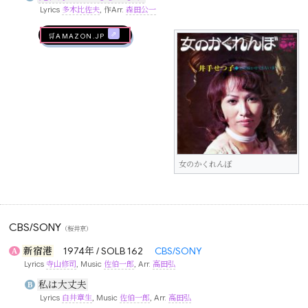
Lyrics
多木比佐夫
, 作Arr.
森田公一
🛒AMAZON.jp
女のかくれんぼ
CBS/SONY
（桜井京）
新宿港
1974年 / SOLB 162
CBS/SONY
A
Lyrics
寺山修司
, Music
佐伯一郎
, Arr.
高田弘
私は大丈夫
B
Lyrics
白井章生
, Music
佐伯一郎
, Arr.
高田弘