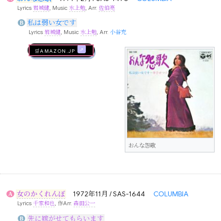
Lyrics
岩城健
, Music
水上勉
, Arr.
佐伯亮
私は弱い女です
B
Lyrics
岩城健
, Music
水上勉
, Arr.
小谷充
🛒AMAZON.jp
おんな怨歌
女のかくれんぼ
1972年11月 / SAS-1644
COLUMBIA
A
Lyrics
千家和也
, 作Arr.
森田公一
先に嫁がせてもらいます
B