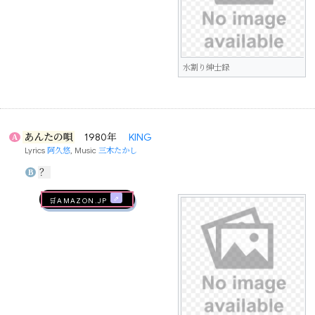
水割り紳士録
あんたの唄
1980年
KING
A
Lyrics
阿久悠
, Music
三木たかし
？
B
🛒AMAZON.jp