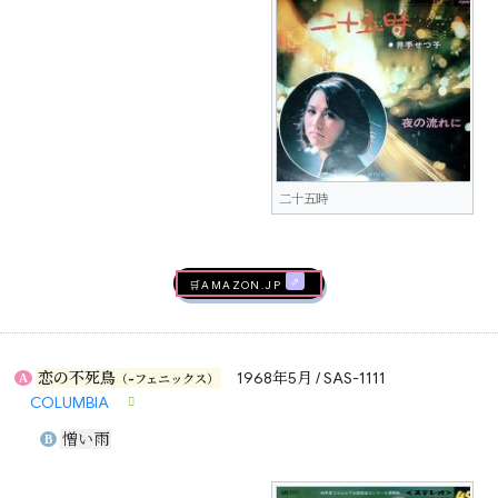
二十五時
🛒AMAZON.jp
恋の不死鳥
1968年5月 / SAS-1111
A
（-フェニックス）
COLUMBIA
憎い雨
B