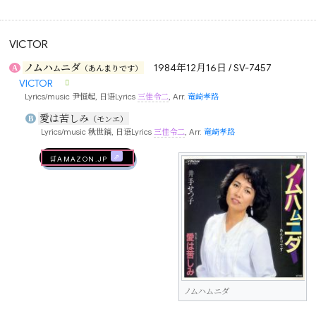
VICTOR
ノムハ
ニダ
1984年12月16日 / SV-7457
A
ム
（あんまりです）
VICTOR
Lyrics/music
尹恒起
, 日语Lyrics
三佳令二
, Arr.
竜崎孝路
愛は苦しみ
B
（モンエ）
Lyrics/music
秋世鎬
, 日语Lyrics
三佳令二
, Arr.
竜崎孝路
🛒AMAZON.jp
ノムハムニダ