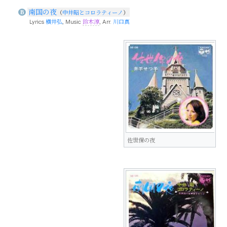
南国の夜
B
（
中井昭とコロラティーノ
）
Lyrics
横井弘
, Music
鈴木淳
, Arr.
川口真
佐世保の夜