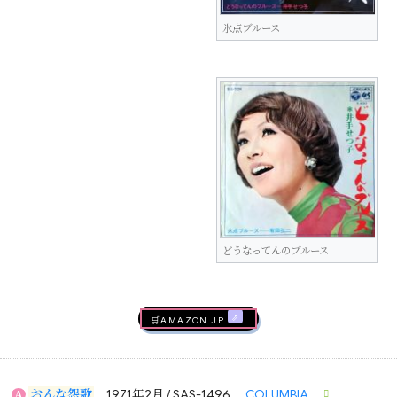
氷点ブルース
どうなってんのブルース
🛒AMAZON.jp
おんな怨歌
1971年2月 / SAS-1496
COLUMBIA
A