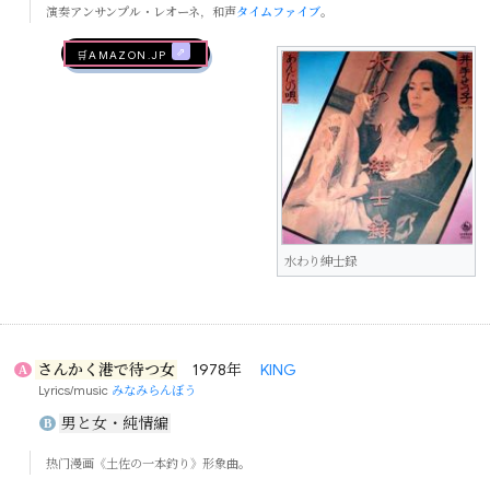
演奏
アンサンプル・レオーネ
，和声
タイムファイブ
。
🛒AMAZON.jp
水わり紳士録
さんかく港で待つ女
1978年
KING
A
Lyrics/music
みなみらんぼう
男と女・純情編
B
热门漫画《土佐の一本釣り》形象曲。