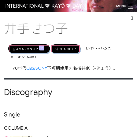
INTERNATIONAL 💖 KAYŌ 💖 DAY
MENU
井手せつ子
Go
🛒AMAZON.jp
🛒CDandLP
いで・せつこ
•
IDE SETSUKO
70年代
CBS/SONY
下短期使用艺名
桜井京
（-きょう）。
Discography
Single
COLUMBIA