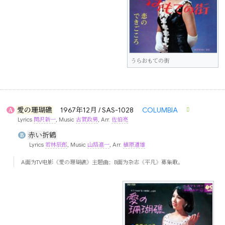
うらおもての街
愛の珊瑚礁
1967年12月 / SAS-1028
COLUMBIA
A
Lyrics
関沢新一
, Music
古賀政男
, Arr.
佐伯亮
赤い折鶴
B
Lyrics
若林辰郎
, Music
山路進一
, Arr.
植原道雄
A面为TV电影《愛の珊瑚礁》主题曲；B面为杂志《平凡》募集歌。