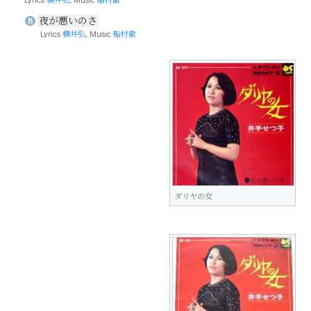
夜が悪いのさ
B
Lyrics
横井弘
, Music
船村徹
ダリヤの女