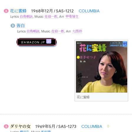
花に蜜蜂
1968年12月 / SAS-1212
COLUMBIA
A
Lyrics
白鳥朝詠
, Music
佐伯一郎
, Arr.
甲斐靖文
告白
B
Lyrics
白鳥朝詠
, Music
佐伯一郎
, Arr.
大西修
🛒AMAZON.jp
花に蜜蜂
ダリヤの女
1969年5月 / SAS-1273
COLUMBIA
A
Lyrics
横井弘
, Music
船村徹