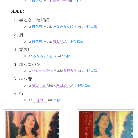
Lyrics
阿久悠
, Music
森田公一
, Arr.
小杉仁三
SIDE B：
男と女・昭和編
Lyrics
阿久悠
, Music
みなみらんぼう
, Arr.
小杉仁三
肩
Lyrics
阿久悠
, Music
椿ヒロ
, Arr.
小杉仁三
琴の爪
Music
みなみらんぼう
, Arr.
小杉仁三
おんなの冬
Lyrics
いしかわめい
, Music
奥野秀樹
, Arr.
小杉仁三
はつ春
Lyrics
福田一三
, Music
森田公一
, Arr.
小杉仁三
街
Music
三佳令二
, Arr.
小杉仁三