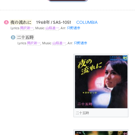
夜の流れに
1968年 / SAS-1051
COLUMBIA
A
Lyrics
関沢新一
, Music
山路進一
, Arr.
只野通泰
二十五時
B
Lyrics
関沢新一
, Music
山路進一
, Arr.
只野通泰
二十五時