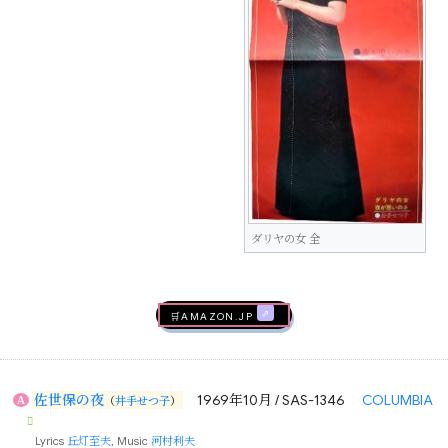
ダリヤの女 全
🛒AMAZON.jp
佐世保の夜
1969年10月 / SAS-1346
COLUMBIA
A
（
井手せつ子
）
Lyrics
丘灯至夫
, Music
河村利夫