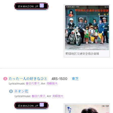
🛒AMAZON.jp
野田地区交通安全協会音頭
たった一人の好きなひと
4RS-1500
東芝
A
Lyrics/music
春日代里子
, Arr.
斉藤恒夫
ネオン花
B
Lyrics/music
春日代里子
, Arr.
斉藤恒夫
🛒AMAZON.jp