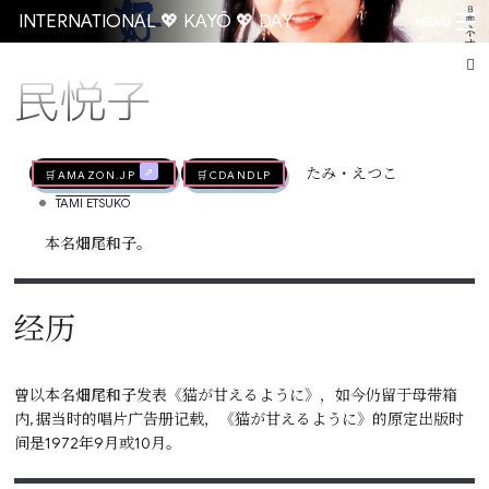
INTERNATIONAL 💖 KAYŌ 💖 DAY
MENU
民悦子
Go
🛒AMAZON.jp
🛒CDandLP
たみ・えつこ
•
TAMI ETSUKO
本名
畑尾和子
。
经历
曾以本名
畑尾和子
发表《猫が甘えるように》，如今仍留于母带箱
内, 据当时的唱片广告册记载，《猫が甘えるように》的原定出版时
间是1972年9月或10月。