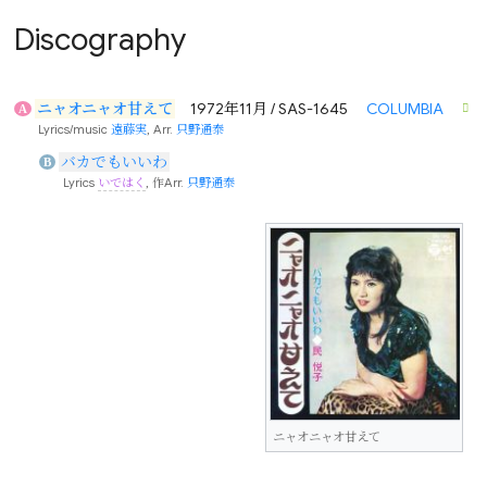
Discography
ニャオニャオ甘えて
1972年11月 / SAS-1645
COLUMBIA
A
Lyrics/music
遠藤実
, Arr.
只野通泰
バカでもいいわ
B
Lyrics
いではく
, 作Arr.
只野通泰
ニャオニャオ甘えて