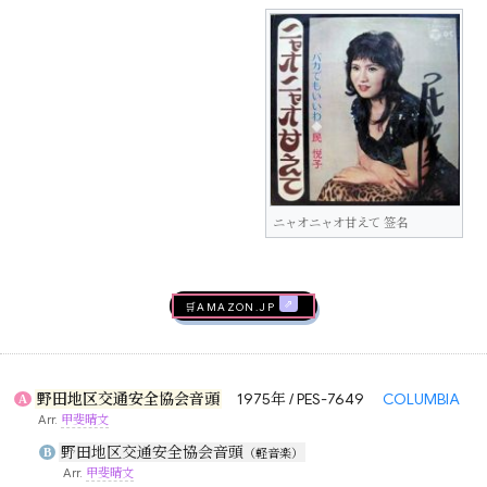
ニャオニャオ甘えて 签名
🛒AMAZON.jp
野田地区交通安全協会音頭
1975年 / PES-7649
COLUMBIA
A
Arr.
甲斐晴文
野田地区交通安全協会音頭
B
（軽音楽）
Arr.
甲斐晴文