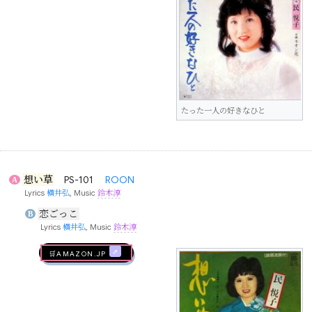
たった一人の好きなひと
想い草
PS-101
ROON
A
Lyrics
横井弘
, Music
鈴木淳
恋ごっこ
B
Lyrics
横井弘
, Music
鈴木淳
🛒AMAZON.jp