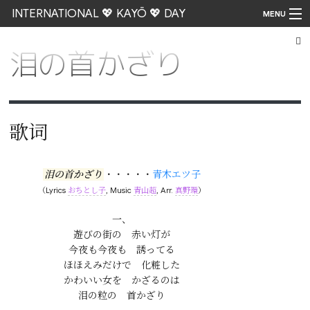
INTERNATIONAL 💖 KAYŌ 💖 DAY
MENU
泪の首かざり
Go
歌词
泪の首かざり
・・・・・
青木エツ子
（Lyrics
おちとし子
, Music
青山超
, Arr.
真野環
）
一、

遊びの街の　赤い灯が

今夜も今夜も　誘ってる

ほほえみだけで　化粧した

かわいい女を　かざるのは

泪の粒の　首かざり
