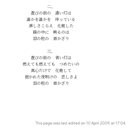
二、

遊びの街の　遠い灯は

誰かを誰かを　待っている

淋しさこらえ　化粧した

鏡の中に　映るのは

泪の粒の　首かざり

三、

遊びの街の　青い灯は

燃えても燃えても　つめたいの

真心だけで　化粧して

抱かれた夜明けの　恋しさよ

This page was last edited on 10 April 2009, at 17:04.