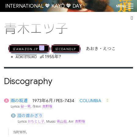
INTERNATIONAL 💖 KAYŌ 💖 DAY
MENU
青木エツ子
Go
🛒AMAZON.jp
🛒CDandLP
あおき・えつこ
•
👶 1955年?
AOKI ETSUKO
Discography
雨の坂道
1973年6月 / PES-7434
COLUMBIA
A
Lyrics
砧一男
, 作Arr.
真野環
泪の首かざり
B
Lyrics
おちとし子
, Music
青山超
, Arr.
真野環
当时18岁。