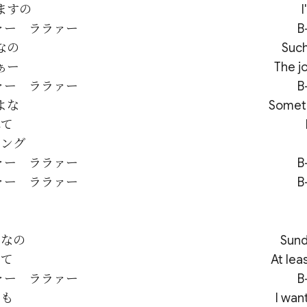
すの

ァー　ララァー

B
の

Such
ー

The jo
ァー　ララァー

B
な

Someth
て

ング

ァー　ララァー

B
なの

Sund
て

At leas
ァー　ララァー

B
も

I wan