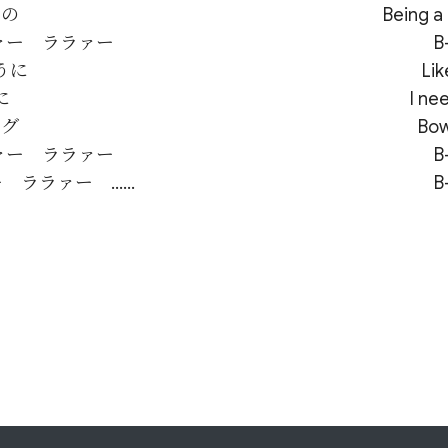
の

Being a 
ァー　ララァー

B
に

Lik


I ne
グ

Bow
ァー　ララァー

B