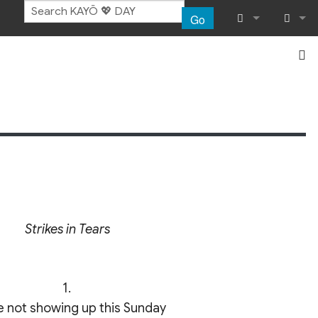
Go
What links her
Log in
Related chang
Special pages
Printable vers
Permanent lin
Strikes in Tears
Page informat
Recent chang
1.

Help
e not showing up this Sunday
