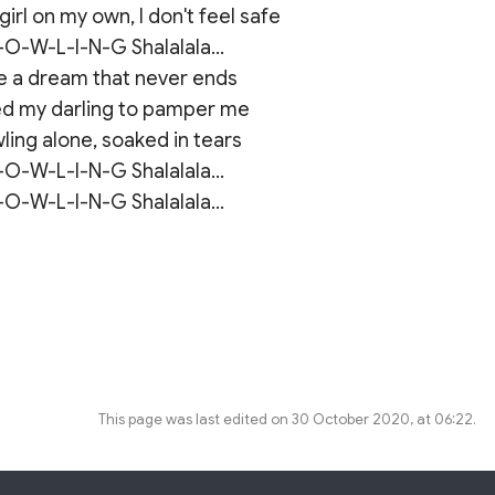
girl on my own, I don't feel safe

-O-W-L-I-N-G Shalalala...

e a dream that never ends

ed my darling to pamper me

ling alone, soaked in tears

-O-W-L-I-N-G Shalalala...

This page was last edited on 30 October 2020, at 06:22.