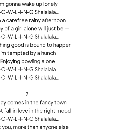
I'm gonna wake up lonely

-O-W-L-I-N-G Shalalala...

 a carefree rainy afternoon

y of a girl alone will just be --

-O-W-L-I-N-G Shalalala...

ing good is bound to happen

I'm tempted by a hunch

Enjoying bowling alone

-O-W-L-I-N-G Shalalala...

2.

ay comes in the fancy town

t fall in love in the right mood

-O-W-L-I-N-G Shalalala...

t you, more than anyone else
