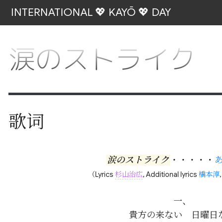
INTERNATIONAL 💖 KAYŌ 💖 DAY
涙のストライク
歌词
涙のストライク
・・・・・
（Lyrics
杉山治広
, Additional lyrics
橋本淳
一、

貴方の来ない　日曜日な