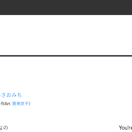
あさおみち
, 作Arr.
筒美京平
）
の

You'r