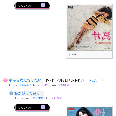
🛒AMAZON.jp
甘い罠
夢みる女になりたい
1971年7月5日 / JRT-1174
RCA
A
Lyrics
山口あかり
, Music
小林正
, Arr.
馬飼野俊一
私が誘った男の子
B
Lyrics/music
佐々木勉
, Arr.
有明春樹
🛒AMAZON.jp