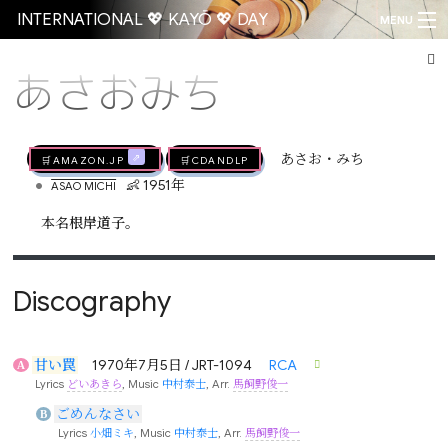
INTERNATIONAL 💖 KAYŌ 💖 DAY
MENU
あさおみち
Go
🛒AMAZON.jp
🛒CDandLP
あさお・みち
•
👶 1951年
ASAO MICHI
本名
根岸道子
。
Discography
甘い罠
1970年7月5日 / JRT-1094
RCA
A
Lyrics
どいあきら
, Music
中村泰士
, Arr.
馬飼野俊一
ごめんなさい
B
Lyrics
小畑ミキ
, Music
中村泰士
, Arr.
馬飼野俊一