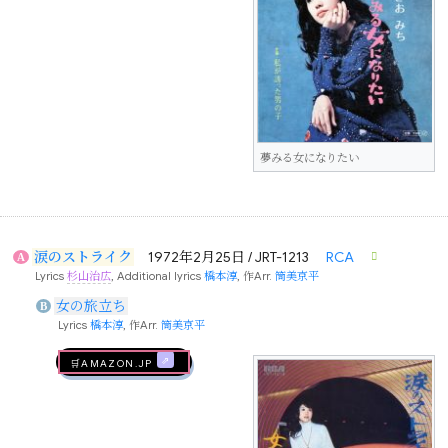
夢みる女になりたい
涙のストライク
1972年2月25日 / JRT-1213
RCA
A
Lyrics
杉山治広
, Additional lyrics
橋本淳
, 作Arr.
筒美京平
女の旅立ち
B
Lyrics
橋本淳
, 作Arr.
筒美京平
🛒AMAZON.jp