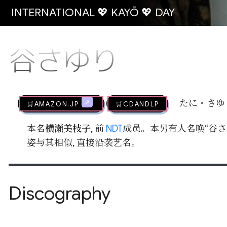
INTERNATIONAL 💖 KAYŌ 💖 DAY
谷さゆり
🛒AMAZON.jp
🛒CDandLP
たに・さゆ
本名
横瀬美枝子
, 前
NDT
成员。本另有人名唤“谷さ
姿与其相似, 直接沿袭艺名。
Discography