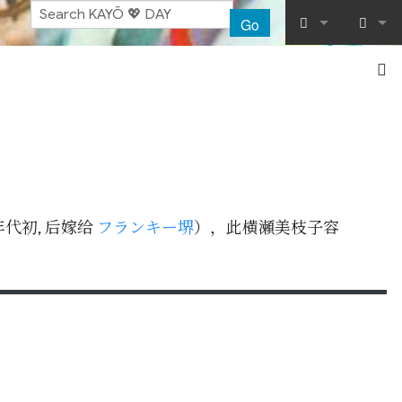
Go
What links her
Log in
Related chang
Special pages
Printable vers
代初, 后嫁给
フランキー堺
），此横瀬美枝子容
Permanent lin
Page informat
Recent chang
Help