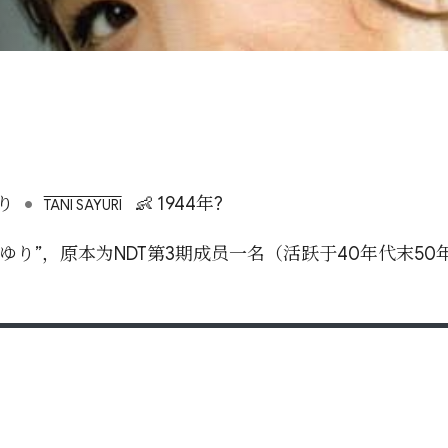
•
り
👶 1944年?
TANI SAYURI
ゆり”，原本为NDT第3期成员一名（活跃于40年代末50年