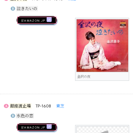
泣きたいの
B
🛒AMAZON.jp
金沢の夜
銀座波止場
TP-1608
東芝
A
水色の恋
B
🛒AMAZON.jp