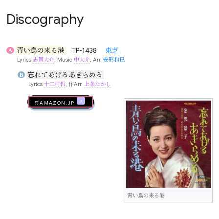
Discography
青い鳥の来る港
TP-1438
東芝
A
Lyrics
志賀大介
, Music
中大介
, Arr.
安形和巳
忘れてあげるあきらめる
B
Lyrics
十二村哲
, 作Arr.
上条たかし
🛒AMAZON.jp
青い鳥の来る港