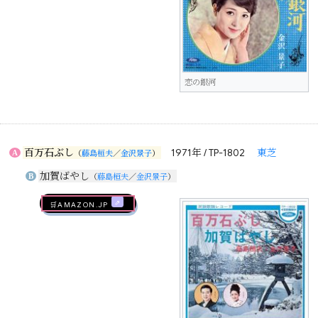
恋の銀河
百万石ぶし
1971年 / TP-1802
東芝
A
（
藤島桓夫
／
金沢景子
）
加賀ばやし
B
（
藤島桓夫
／
金沢景子
）
🛒AMAZON.jp