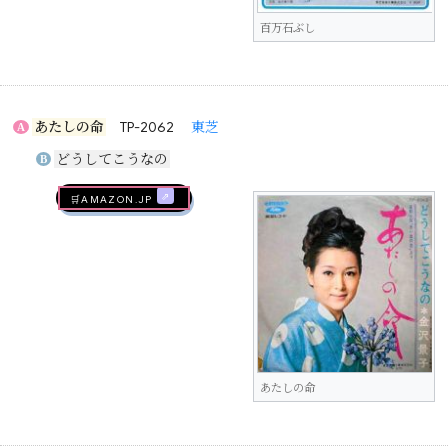
百万石ぶし
あたしの命
TP-2062
東芝
A
どうしてこうなの
B
🛒AMAZON.jp
あたしの命