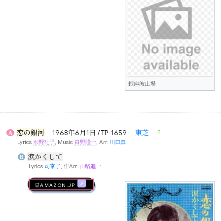
銀座波止場
恋の銀河
1968年6月1日 / TP-1659
東芝
A
Lyrics
水野礼子
, Music
白野隆一
, Arr.
川口真
涙かくして
B
Lyrics
司京子
, 作Arr.
山路進一
🛒AMAZON.jp