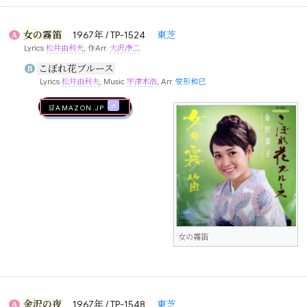
女の霧笛
1967年 / TP-1524
東芝
A
Lyrics
松井由利夫
, 作Arr.
大沢浄二
こぼれ花ブルース
B
Lyrics
松井由利夫
, Music
宇津木浩
, Arr.
安形和巳
🛒AMAZON.jp
女の霧笛
金沢の夜
1967年 / TP-1548
東芝
A