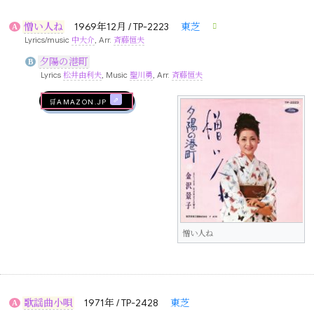
憎い人ね
1969年12月 / TP-2223
東芝
A
Lyrics/music
中大介
, Arr.
斉藤恒夫
夕陽の港町
B
Lyrics
松井由利夫
, Music
聖川勇
, Arr.
斉藤恒夫
🛒AMAZON.jp
憎い人ね
歌謡曲小唄
1971年 / TP-2428
東芝
A