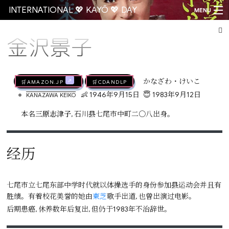
INTERNATIONAL 💖 KAYŌ 💖 DAY
MENU
金沢景子
Go
🛒AMAZON.jp
🛒CDandLP
かなざわ・けいこ
•
👶 1946年9月15日
😇 1983年9月12日
KANAZAWA KEIKO
本名
三原志津子
, 石川县七尾市中町二〇八出身。
经历
七尾市立七尾东部中学时代就以体操选手的身份参加县运动会并且有
胜绩。有着校花美誉的她由
東芝
歌手出道, 也曾出演过电影。
后期患癌, 休养数年后复出, 但仍于1983年不治辞世。